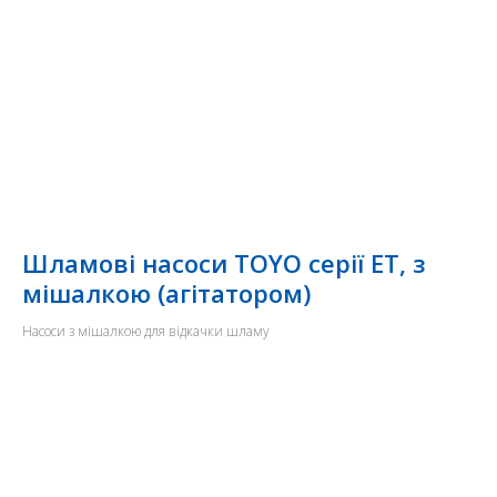
Шламові насоси TOYO серії ET, з
мішалкою (агітатором)
Насоси з мішалкою для відкачки шламу