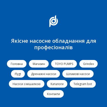
Якісне насосне обладнання для
професіоналів
Головна
Магазин
TOYO PUMPS
Grindex
Flygt
Дренажні насоси
Шламові насоси
Насоси з мішалкою
Каталоги
Telegram bot
Контакти