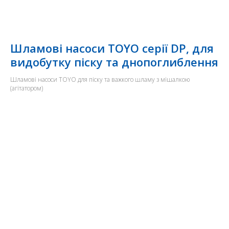
Шламові насоси TOYO серії DP, для
видобутку піску та днопоглиблення
Шламові насоси TOYO для піску та важкого шламу з мішалкою
(агітатором)