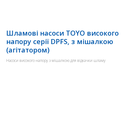
Шламові насоси TOYO високого
напору серії DPFS, з мішалкою
(агітатором)
Насоси високого напору з мішалкою для відкачки шламу