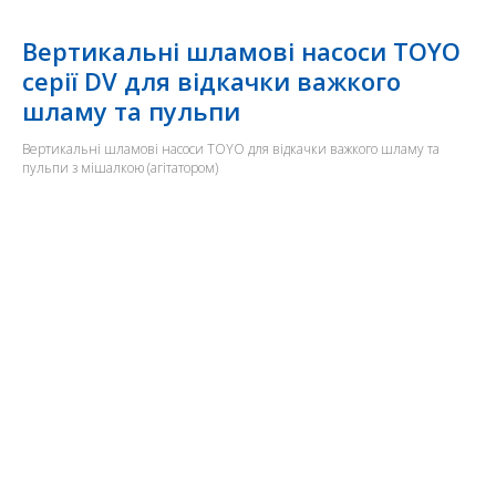
Вертикальні шламові насоси TOYO
серії DV для відкачки важкого
шламу та пульпи
Вертикальні шламові насоси TOYO для відкачки важкого шламу та
пульпи з мішалкою (агітатором)