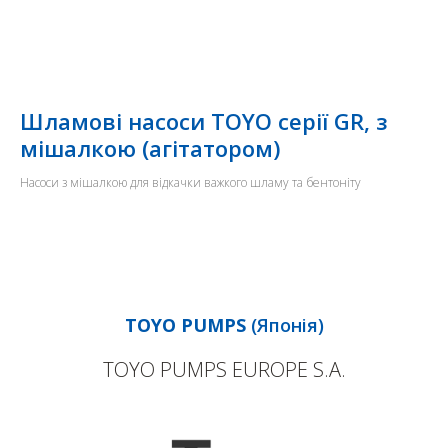
Шламові насоси TOYO серії GR, з
мішалкою (агітатором)
Насоси з мішалкою для відкачки важкого шламу та бентоніту
TOYO PUMPS
(Японія)
TOYO PUMPS EUROPE S.A.