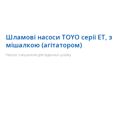
Шламові насоси TOYO серії ET, з
мішалкою (агітатором)
Насоси з мішалкою для відкачки шламу