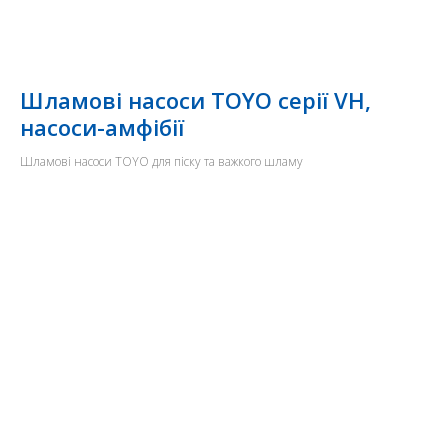
Шламові насоси TOYO серії VH,
насоси-амфібії
Шламові насоси TOYO для піску та важкого шламу