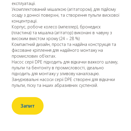
експлуатації.
Укомплектований мішалкою (агітатором), для підйому
осаду з донної поверхні, та створення пульпи вискової
концентрації.
Корпус, робоче колесо (імпеллер), бронедиск
(пластина) та мішалка (агітатор) виконані в чавуну з
високим вмістом хрому (24 – 28 %)
Компактний дизайн, проста та надійна конструкція та
фіксоване кріплення для надійного монтажу на
промислових об’єктах.
Насос серії DPE підходить для відкачки важкого шламу,
пульпи та бентоніту в промисловості, ідеально
підходить для монтажу у зливову каналізацію.
Занурювальні насоси серії DPE створені для відкачки
пульпи, піску та інших абразивних суспензій.
Запит