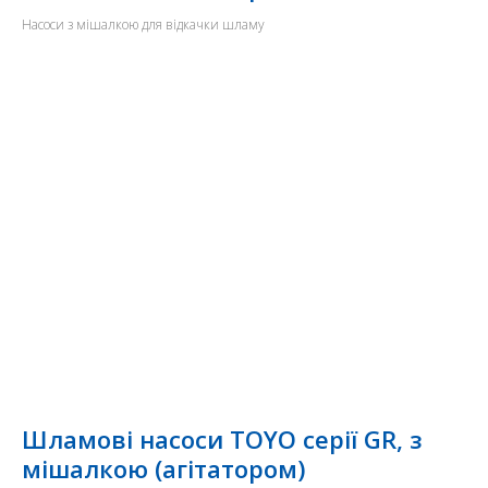
Насоси з мішалкою для відкачки шламу
Шламові насоси TOYO серії GR, з
мішалкою (агітатором)