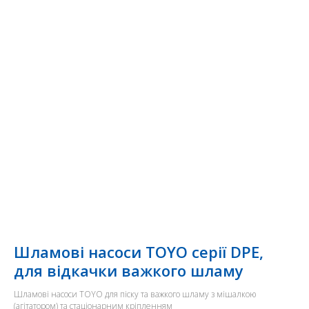
Шламові насоси TOYO серії DPE,
для відкачки важкого шламу
Шламові насоси TOYO для піску та важкого шламу з мішалкою
(агітатором) та стаціонарним кріпленням