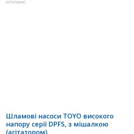
(агітатором)
Шламові насоси TOYO високого
напору серії DPFS, з мішалкою
(агітатором)