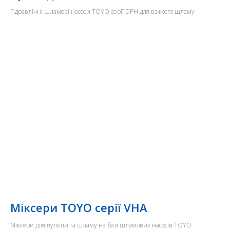
Гідравлічні шламові насоси TOYO серії DPH для важкого шламу
Міксери TOYO серії VHA
Міксери для пульпи та шламу на базі шламових насосів TOYO