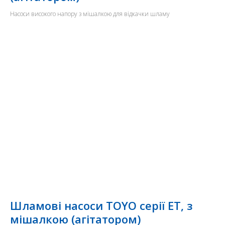
Насоси високого напору з мішалкою для відкачки шламу
Шламові насоси TOYO серії ET, з
мішалкою (агітатором)