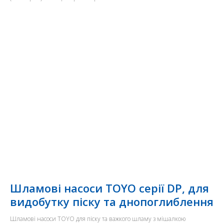
Шламові насоси TOYO серії DP, для
видобутку піску та днопоглиблення
Шламові насоси TOYO для піску та важкого шламу з мішалкою