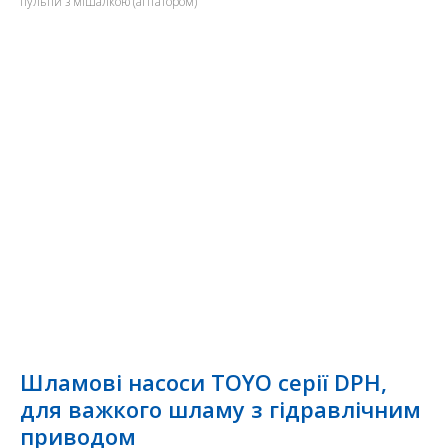
пульпи з мішалкою (агітатором)
Шламові насоси TOYO серії DPH,
для важкого шламу з гідравлічним
приводом