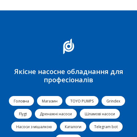
Якісне насосне обладнання для
професіоналів
Головна
Магазин
TOYO PUMPS
Grindex
Flygt
Дренажні насоси
Шламові насоси
Насоси з мішалкою
Каталоги
Telegram bot