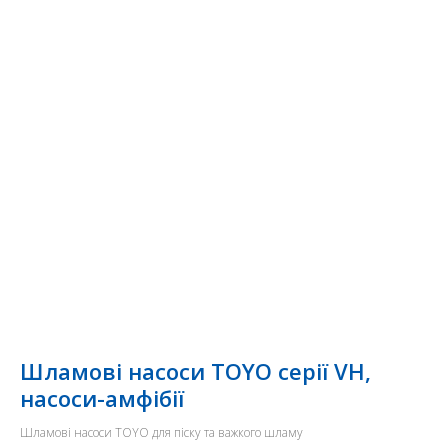
Шламові насоси TOYO серії VH,
насоси-амфібії
Шламові насоси TOYO для піску та важкого шламу