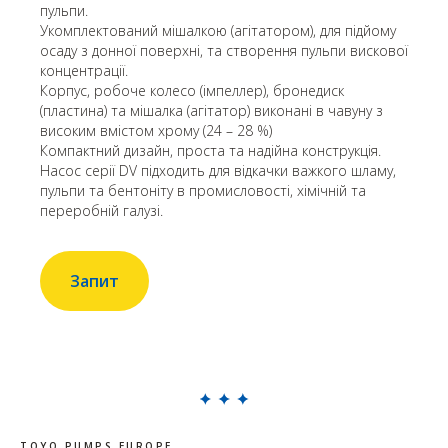
пульпи.
Укомплектований мішалкою (агітатором), для підйому
осаду з донної поверхні, та створення пульпи вискової
концентрації.
Корпус, робоче колесо (імпеллер), бронедиск
(пластина) та мішалка (агітатор) виконані в чавуну з
високим вмістом хрому (24 – 28 %)
Компактний дизайн, проста та надійна конструкція.
Насос серії DV підходить для відкачки важкого шламу,
пульпи та бентоніту в промисловості, хімічній та
переробній галузі.
Запит
TOYO PUMPS EUROPE