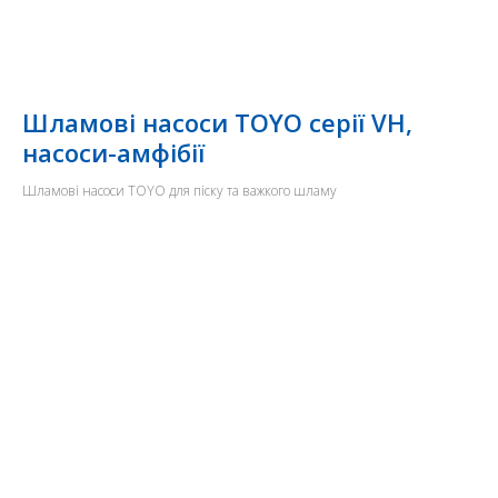
Шламові насоси TOYO серії VH,
насоси-амфібії
Шламові насоси TOYO для піску та важкого шламу