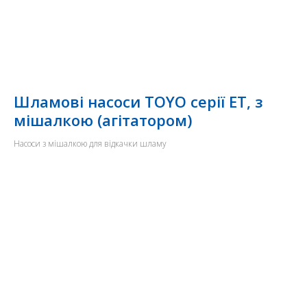
Шламові насоси TOYO серії ET, з
мішалкою (агітатором)
Насоси з мішалкою для відкачки шламу