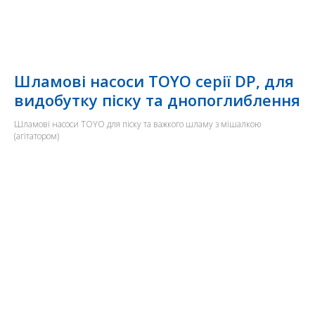
Шламові насоси TOYO серії DP, для
видобутку піску та днопоглиблення
Шламові насоси TOYO для піску та важкого шламу з мішалкою
(агітатором)