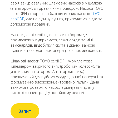
серія занурювальних шламових насосів з мішалкою
(агітатором), з гідравлічним приводом. Насоси TOYO
серії DPH створені на базі шламових насосів
TOYO
серії DP
, але на відміну від них, приводяться в дію за
допомогою гідравліки.
Насоси даної серії є ідеальним вибором для
промислових підприємств, земснарядів та міні
земснарядів, видобутку піску та відкачки важкою
пульпи в технологічних операціях в промисловості.
Шламові насоси TOYO серії DPH укомплектовані
імпеллером закритого типу (робочим колесом), та
унікальним агітатором. Агітатор (мішалка)
призначений для підйому осаду з донної поверхні та
формуванню висококонцентрованої пульпи. Дана
технологія дозволяю насосу відкачувати пульпу
високої концентрації у постійному режимі.
Запит