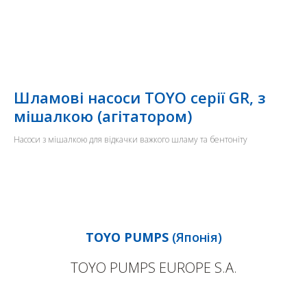
Шламові насоси TOYO серії GR, з
мішалкою (агітатором)
Насоси з мішалкою для відкачки важкого шламу та бентоніту
TOYO PUMPS
(Японія)
TOYO PUMPS EUROPE S.A.