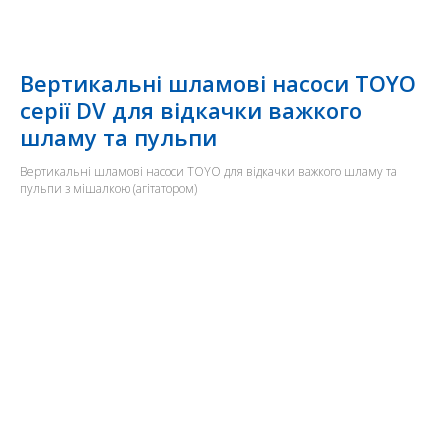
Вертикальні шламові насоси TOYO
серії DV для відкачки важкого
шламу та пульпи
Вертикальні шламові насоси TOYO для відкачки важкого шламу та
пульпи з мішалкою (агітатором)