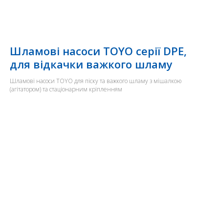
Шламові насоси TOYO серії DPE,
для відкачки важкого шламу
Шламові насоси TOYO для піску та важкого шламу з мішалкою
(агітатором) та стаціонарним кріпленням