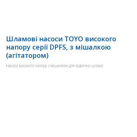
Шламові насоси TOYO високого
напору серії DPFS, з мішалкою
(агітатором)
Насоси високого напору з мішалкою для відкачки шламу