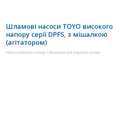
Шламові насоси TOYO високого
напору серії DPFS, з мішалкою
(агітатором)
Насоси високого напору з мішалкою для відкачки шламу