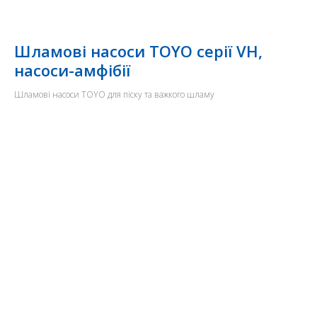
Шламові насоси TOYO серії VH,
насоси-амфібії
Шламові насоси TOYO для піску та важкого шламу