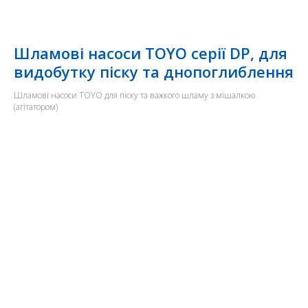
Шламові насоси TOYO серії DP, для
видобутку піску та днопоглиблення
Шламові насоси TOYO для піску та важкого шламу з мішалкою
(агітатором)