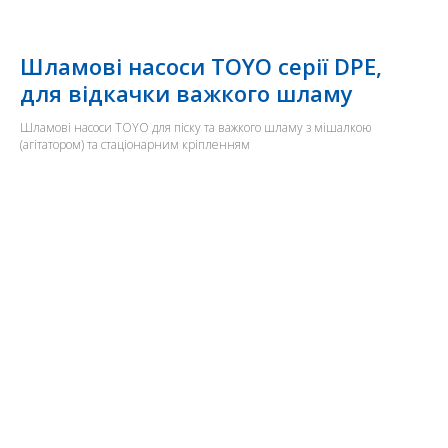
Шламові насоси TOYO серії DPE,
для відкачки важкого шламу
Шламові насоси TOYO для піску та важкого шламу з мішалкою
(агітатором) та стаціонарним кріпленням