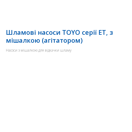
Шламові насоси TOYO серії ET, з
мішалкою (агітатором)
Насоси з мішалкою для відкачки шламу