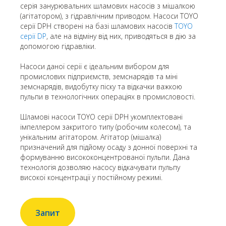
серія занурювальних шламових насосів з мішалкою
(агітатором), з гідравлічним приводом. Насоси TOYO
серії DPH створені на базі шламових насосів
TOYO
серії DP
, але на відміну від них, приводяться в дію за
допомогою гідравліки.
Насоси даної серії є ідеальним вибором для
промислових підприємств, земснарядів та міні
земснарядів, видобутку піску та відкачки важкою
пульпи в технологічних операціях в промисловості.
Шламові насоси TOYO серії DPH укомплектовані
імпеллером закритого типу (робочим колесом), та
унікальним агітатором. Агітатор (мішалка)
призначений для підйому осаду з донної поверхні та
формуванню висококонцентрованої пульпи. Дана
технологія дозволяю насосу відкачувати пульпу
високої концентрації у постійному режимі.
Запит