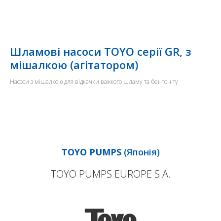
Шламові насоси TOYO серії GR, з
мішалкою (агітатором)
Насоси з мішалкою для відкачки важкого шламу та бентоніту
TOYO PUMPS
(Японія)
TOYO PUMPS EUROPE S.A.