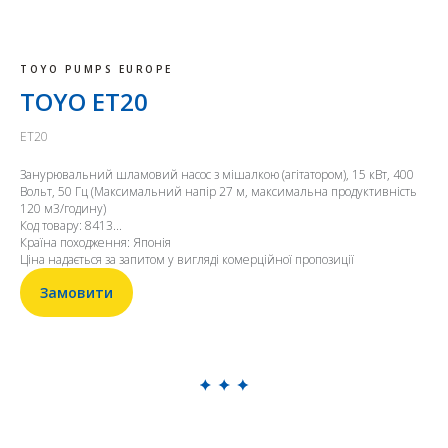
TOYO PUMPS EUROPE
TOYO ET20
ET20
Занурювальний шламовий насос з мішалкою (агітатором), 15 кВт, 400
Вольт, 50 Гц (Максимальний напір 27 м, максимальна продуктивність
120 м3/годину)
Код товару: 8413...
Країна походження: Японія
Ціна надається за запитом у вигляді комерційної пропозиції
Замовити