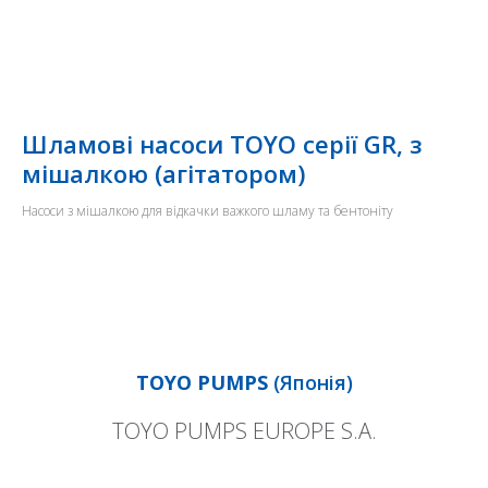
Шламові насоси TOYO серії GR, з
мішалкою (агітатором)
Насоси з мішалкою для відкачки важкого шламу та бентоніту
TOYO PUMPS
(Японія)
TOYO PUMPS EUROPE S.A.