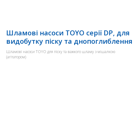
Шламові насоси TOYO серії DP, для
видобутку піску та днопоглиблення
Шламові насоси TOYO для піску та важкого шламу з мішалкою
(агітатором)