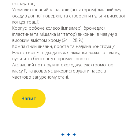
експлуатації.
Укомплектований мішалкою (агітатором), для підйому
осаду з донної поверхні, та створення пульпи вискової
концентрації.
Корпус, робоче колесо (імпеллер), бронедиск
(пластина) та мішалка (агітатор) виконані в чавуну з
високим вмістом хрому (24 – 28 %)
Компактний дизайн, проста та надійна конструкція.
Насос серії ET підходить для відкачки важкого шламу,
пульпи та бентоніту в промисловості.
Аксіальний потік рідини охолоджує електромотор
класу F, та дозволяє використовувати насос в
частково зануреному стані.
Запит