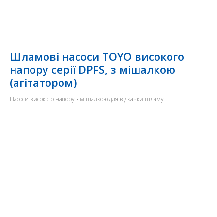
Шламові насоси TOYO високого
напору серії DPFS, з мішалкою
(агітатором)
Насоси високого напору з мішалкою для відкачки шламу