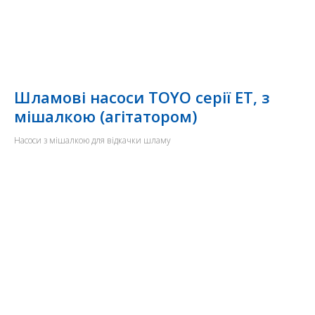
Шламові насоси TOYO серії ET, з
мішалкою (агітатором)
Насоси з мішалкою для відкачки шламу