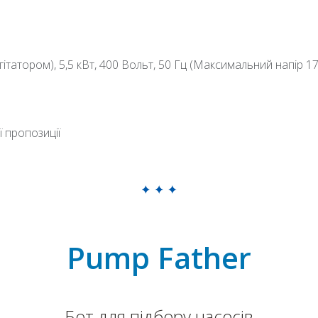
татором), 5,5 кВт, 400 Вольт, 50 Гц (Максимальний напір 1
ї пропозиції
Pump Father
Бот для підбору насосів