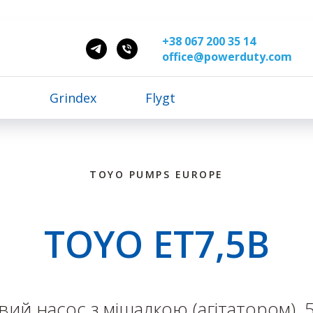
+38 067 200 35 14
office@powerduty.com
S
Grindex
Flygt
TOYO PUMPS EUROPE
TOYO ET7,5B
 насос з мішалкою (агітатором), 5,