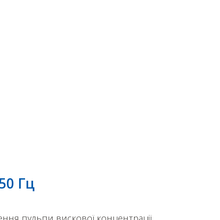
50 Гц
рення пульпи вискової концентрації.