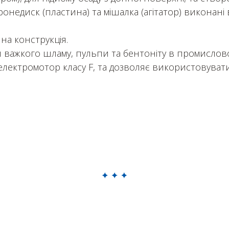
ронедиск (пластина) та мішалка (агітатор) виконані
на конструкція.
ки важкого шламу, пульпи та бентоніту в промислово
електромотор класу F, та дозволяє використовувати