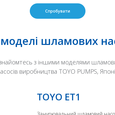
Спробувати
 моделі шламових на
знайомтесь з іншими моделями шламов
асосів виробництва TOYO PUMPS, Япон
TOYO ET1
Занурювальний шламовий насос з