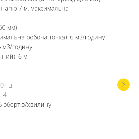
 напір 7 м, максимальна
50 мм)
имальна робоча точка): 6 м3/годину
5 м3/годину
ний): 6 м
50 Гц
: 4
5 обертів/хвилину