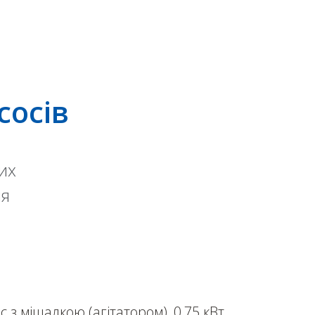
сосів
их
ія
 мішалкою (агітатором), 0,75 кВт,