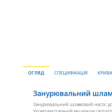
ОГЛЯД
СПЕЦИФІКАЦІЯ
КРИВА
Занурювальний шламов
Занурювальний шламовий насос для 
Укомплектований мішалкою (агітатор