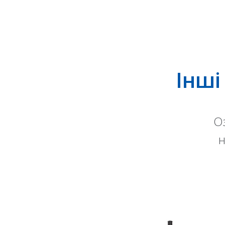
Інші
О
н
, 400