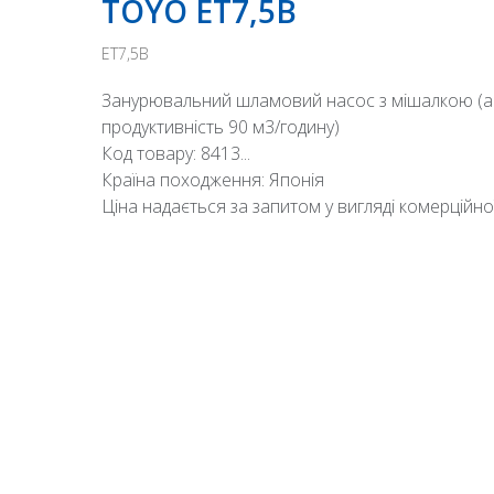
TOYO ET7,5B
ET7,5B
Занурювальний шламовий насос з мішалкою (агі
продуктивність 90 м3/годину)
Код товару: 8413...
Країна походження: Японія
Ціна надається за запитом у вигляді комерційно