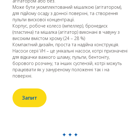
агітатором або без.
Може бути укомплектований мішалкою (агітатором),
для підйому осаду з донної поверхні, та створення
пульпи вискової концентрації.
Корпус, робоче колесо (імпеллер), бронедиск
(пластина) та мішалка (агітатор) виконані в чавуну з
високим вмістом хрому (24 – 28 %)
Компактний дизайн, проста та надійна конструкція.
Насоси серії VH – це унікальні насоси, котрі призначені
для відкачки важкого шламу, пульпи, бентоніту,
борового розчину, та інших суспензій, котрі можуть
працювати як у зануреному положенні так і на
поверхні.
Запит