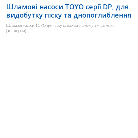
Шламові насоси TOYO серії DP, для
видобутку піску та днопоглиблення
Шламові насоси TOYO для піску та важкого шламу з мішалкою
(агітатором)