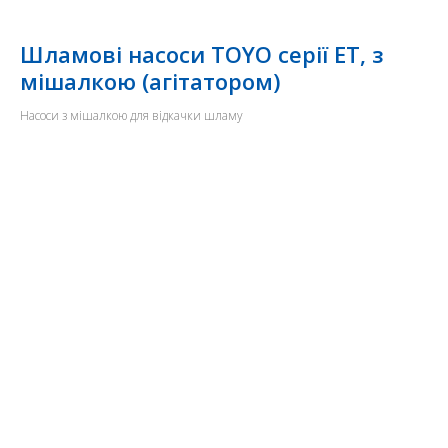
Шламові насоси TOYO серії ET, з
мішалкою (агітатором)
Насоси з мішалкою для відкачки шламу