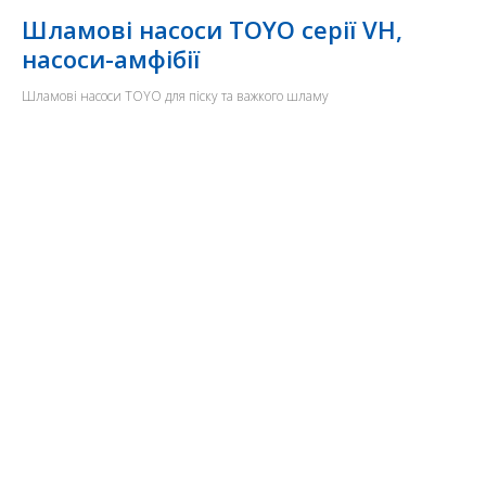
Шламові насоси TOYO серії VH,
насоси-амфібії
Шламові насоси TOYO для піску та важкого шламу