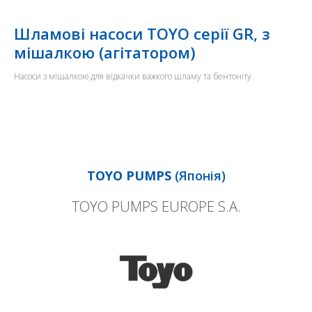
Шламові насоси TOYO серії GR, з
мішалкою (агітатором)
Насоси з мішалкою для відкачки важкого шламу та бентоніту
TOYO PUMPS
(Японія)
TOYO PUMPS EUROPE S.A.