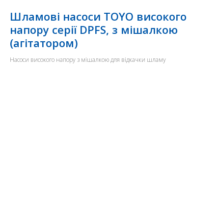
Шламові насоси TOYO високого
напору серії DPFS, з мішалкою
(агітатором)
Насоси високого напору з мішалкою для відкачки шламу