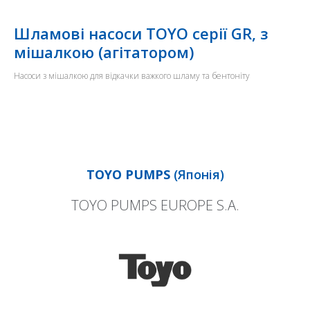
Шламові насоси TOYO серії GR, з
мішалкою (агітатором)
Насоси з мішалкою для відкачки важкого шламу та бентоніту
TOYO PUMPS
(Японія)
TOYO PUMPS EUROPE S.A.