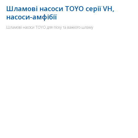
Шламові насоси TOYO серії VH,
насоси-амфібії
Шламові насоси TOYO для піску та важкого шламу