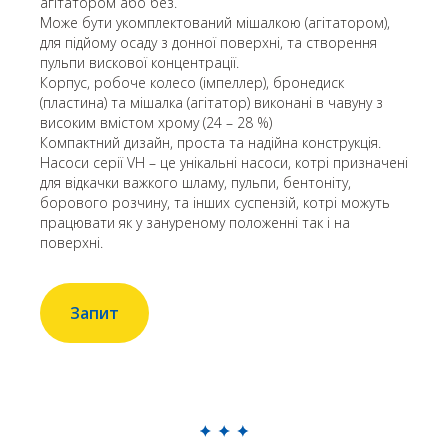
агітатором або без.
Може бути укомплектований мішалкою (агітатором),
для підйому осаду з донної поверхні, та створення
пульпи вискової концентрації.
Корпус, робоче колесо (імпеллер), бронедиск
(пластина) та мішалка (агітатор) виконані в чавуну з
високим вмістом хрому (24 – 28 %)
Компактний дизайн, проста та надійна конструкція.
Насоси серії VH – це унікальні насоси, котрі призначені
для відкачки важкого шламу, пульпи, бентоніту,
борового розчину, та інших суспензій, котрі можуть
працювати як у зануреному положенні так і на
поверхні.
Запит