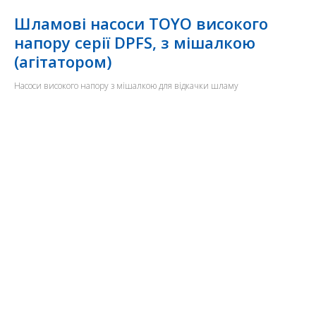
Шламові насоси TOYO високого
напору серії DPFS, з мішалкою
(агітатором)
Насоси високого напору з мішалкою для відкачки шламу