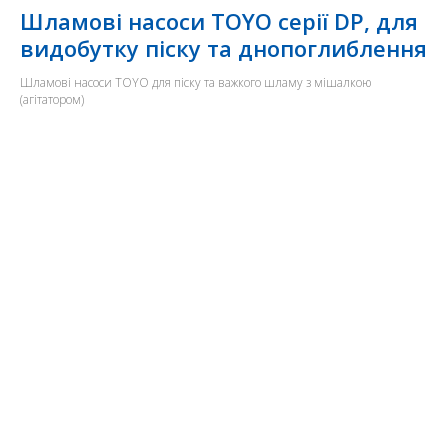
Шламові насоси TOYO серії DP, для
видобутку піску та днопоглиблення
Шламові насоси TOYO для піску та важкого шламу з мішалкою
(агітатором)