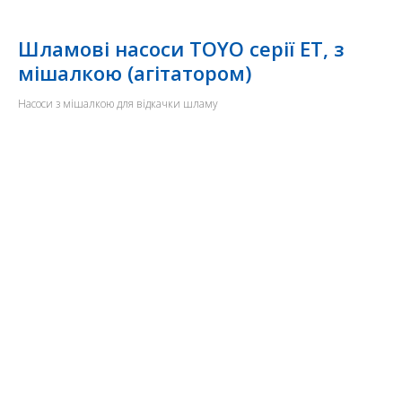
Шламові насоси TOYO серії ET, з
мішалкою (агітатором)
Насоси з мішалкою для відкачки шламу